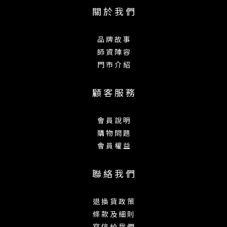
關 於 我 們
品 牌 故 事
師 資 陣 容
門 市 介 紹
顧 客 服 務
會 員 說 明
購 物 問 題
會 員 權 益
聯 絡 我 們
退 換 貨 政 策
條 款 及 細 則
寫 信 給 我 們