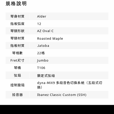
規格說明
琴身材質
Alder
指板弧度
12
琴頸形狀
AZ Oval C
琴頸材質
Roasted
Maple
Jatoba
指板材質
琴格數
22格
Fret尺寸
Jumbo
琴橋
T106
弦鈕
鎖定式弦紐
dyna-MIX9 多段音色切換系統（五段式切
控制旋鈕
換）
拾音器
Ibanez Classic Custom (SSH)