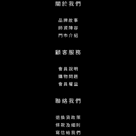
關 於 我 們
品 牌 故 事
師 資 陣 容
門 市 介 紹
顧 客 服 務
會 員 說 明
購 物 問 題
會 員 權 益
聯 絡 我 們
退 換 貨 政 策
條 款 及 細 則
寫 信 給 我 們