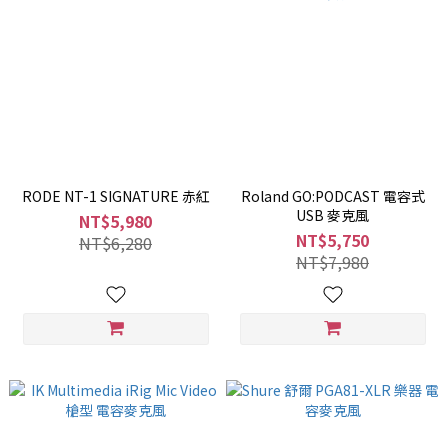
RODE NT-1 SIGNATURE 赤紅
Roland GO:PODCAST 電容式
USB 麥克風
NT$5,980
NT$5,750
NT$6,280
NT$7,980